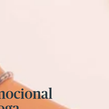
mocional
yoga