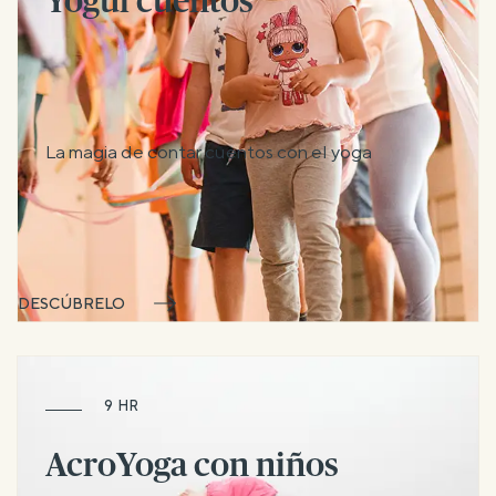
Yogui cuentos
La magia de contar cuentos con el yoga
DESCÚBRELO
9 HR
AcroYoga con niños