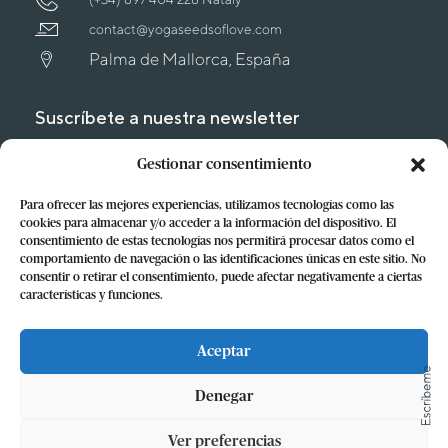
contact@yogaseedsoflove.com
Palma de Mallorca, España
Suscríbete a nuestra newsletter
Y sé el primero en enterarte del
Gestionar consentimiento
lanzamiento de nuestros cursos
Para ofrecer las mejores experiencias, utilizamos tecnologías como las
cookies para almacenar y/o acceder a la información del dispositivo. El
¡SUSCRÍBEME!
consentimiento de estas tecnologías nos permitirá procesar datos como el
comportamiento de navegación o las identificaciones únicas en este sitio. No
consentir o retirar el consentimiento, puede afectar negativamente a ciertas
características y funciones.
Aceptar
Política de Privacidad
Denegar
Política de Cookies
Términos y Condiciones de Contratación
Ver preferencias