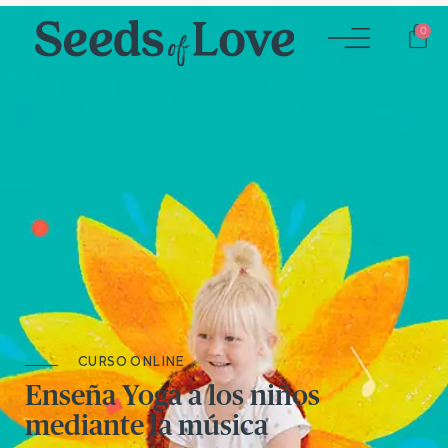
Car
0
CURSO ONLINE
Enseña Yoga a los niños
mediante la música