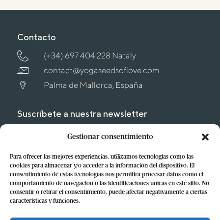
Contacto
(+34) 697 404 228 Nataly
contact@yogaseedsoflove.com
Palma de Mallorca, España
Suscríbete a nuestra newsletter
Y sé el primero en enterarte del
Gestionar consentimiento
lanzamiento de nuestros cursos
Para ofrecer las mejores experiencias, utilizamos tecnologías como las
cookies para almacenar y/o acceder a la información del dispositivo. El
¡SUSCRÍBEME!
consentimiento de estas tecnologías nos permitirá procesar datos como el
comportamiento de navegación o las identificaciones únicas en este sitio. No
consentir o retirar el consentimiento, puede afectar negativamente a ciertas
características y funciones.