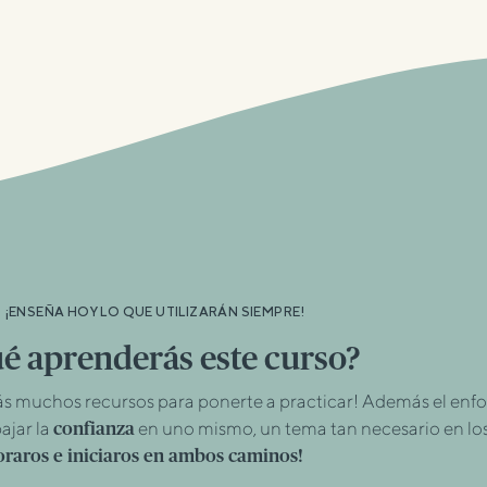
¡ENSEÑA HOY LO QUE UTILIZARÁN SIEMPRE!
é aprenderás este curso?
s muchos recursos para ponerte a practicar! Además el enf
bajar la
en uno mismo, un tema tan necesario en lo
confianza
raros e iniciaros en ambos caminos!