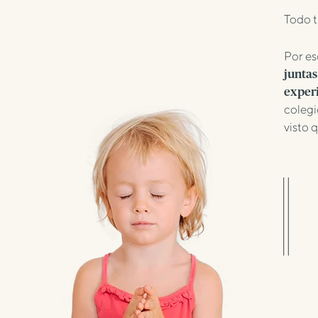
Todo t
Por es
juntas
experi
colegi
visto 