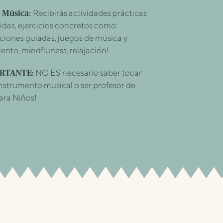
Recibirás actividades prácticas
 Música:
tidas, ejercicios concretos como:
ciones guiadas, juegos de música y
nto, mindfluness, relajación!
NO ES necesario saber tocar
ORTANTE:
nstrumento musical o ser profesor de
ara Niños!