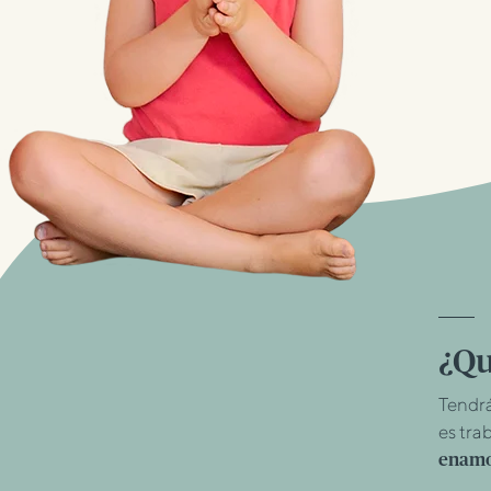
¿Qu
Tendrá
es tra
enamo