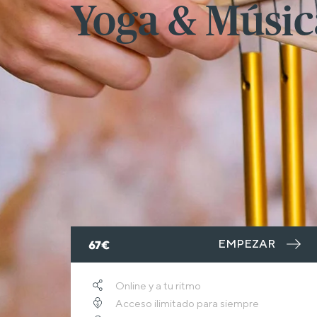
Yoga & Músic
EMPEZAR
67€
Online y a tu ritmo
Acceso ilimitado para siempre