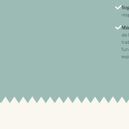
Yo
res
Mús
de 
tra
fun
exp