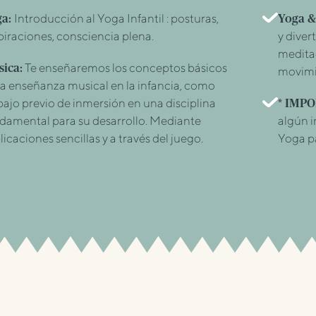
Introducción al Yoga Infantil : posturas,
ga:
Yoga &
piraciones, consciencia plena.
y diver
medita
Te enseñaremos los conceptos básicos
ica:
movimie
la enseñanza musical en la infancia, como
bajo previo de inmersión en una disciplina
* IMP
damental para su desarrollo. Mediante
algún i
licaciones sencillas y a través del juego.
Yoga p